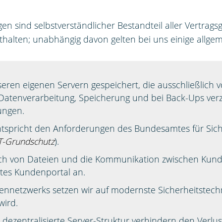
n sind selbstverständlicher Bestandteil aller Vertrag
thalten; unabhängig davon gelten bei uns einige allge
eren eigenen Servern gespeichert, die ausschließlich
Datenverarbeitung, Speicherung und bei Back-Ups verz
ungen.
ntspricht den Anforderungen des Bundesamtes für Sich
IT-Grundschutz
).
sch von Dateien und die Kommunikation zwischen Kun
ltes Kundenportal an.
nnetzwerks setzen wir auf modernste Sicherheitstechn
wird.
dezentralisierte Server-Struktur verhindern den Verlus