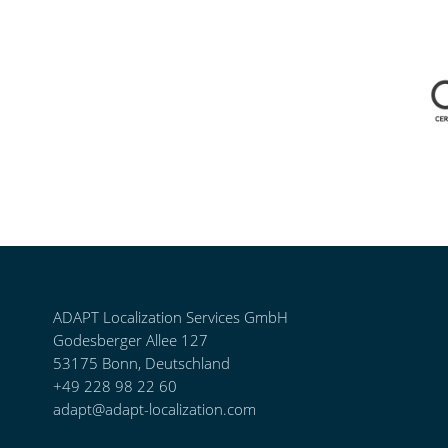
ADAPT Localization Services GmbH
Godesberger Allee 127
53175 Bonn, Deutschland
+49 228 98 22 60
adapt@adapt-localization.com