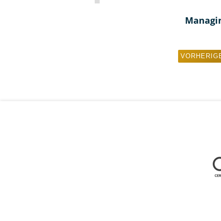
Managin
VORHERIG