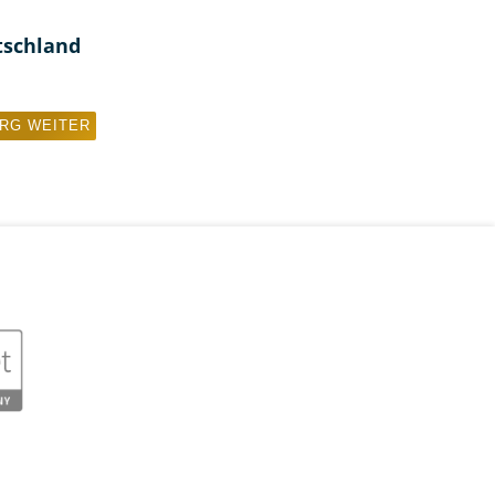
tschland
DRG
WEITER