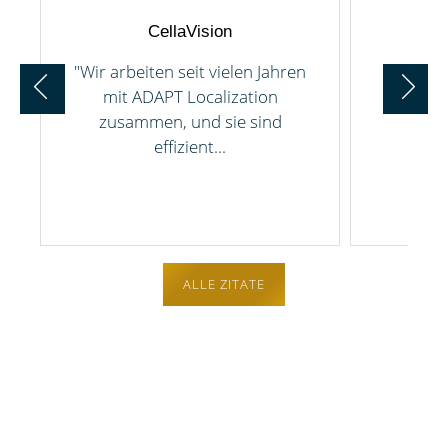
CellaVision
"Wir arbeiten seit vielen Jahren
"Seit 
mit ADAPT Localization
ADAPT
zusammen, und sie sind
Übe
effizient...
P
ALLE ZITATE